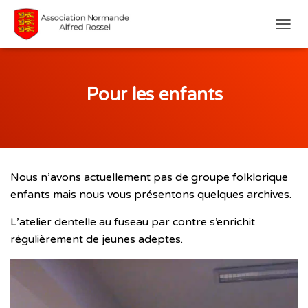
D
É
P
L
I
Pour les enfants
E
R
L
A
N
A
Nous n’avons actuellement pas de groupe folklorique
V
I
enfants mais nous vous présentons quelques archives.
G
A
L’atelier dentelle au fuseau par contre s’enrichit
T
régulièrement de jeunes adeptes.
I
O
N