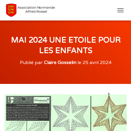
D
É
P
L
I
MAI 2024 UNE ETOILE POUR
E
R
LES ENFANTS
L
A
Publié par
Claire Gosselin
le
25 avril 2024
N
A
V
I
G
A
T
I
O
N