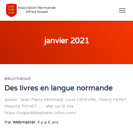
DÉPLI
LA
NAVIG
janvier 2021
BIBLIOTHÈQUE
Des livres en langue normande
auteur : Jean-Pierre Montreuil, Louis LEFEVRE, Thierry FEREY,
Maurice FICHET…… aller sur le site
https://oupyiddesphares.odoo.com/
Par
Webmaster
, il y a
6 ans