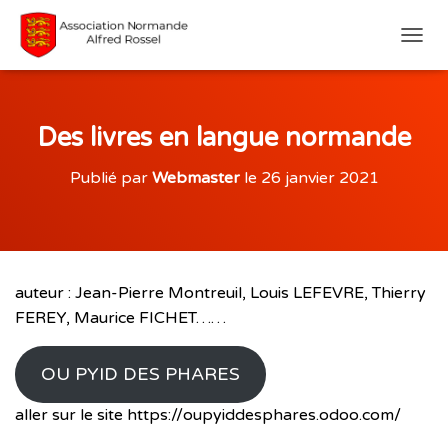
D
É
P
L
I
Des livres en langue normande
E
R
Publié par
Webmaster
le
26 janvier 2021
L
A
N
A
V
I
auteur : Jean-Pierre Montreuil, Louis LEFEVRE, Thierry
G
FEREY, Maurice FICHET……
A
T
I
OU PYID DES PHARES
O
N
aller sur le site https://oupyiddesphares.odoo.com/