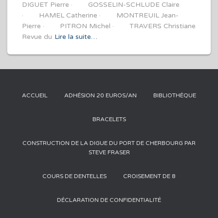
DIGUET Pierre · GOSSELIN-SCHLUDE Claire
· HAMEL Catherine · MONTREUIL Jean-
Pierre · PITRON Michel · TRAVERS Christiane
Revue du
Lire la suite…
ACCUEIL
ADHÉSION 20 EUROS/AN
BIBLIOTHÈQUE
BRACELETS
CONSTRUCTION DE LA DIGUE DU PORT DE CHERBOURG PAR
STEVE FRASER
COURS DE DENTELLES
CROISEMENT DE 8
DÉCLARATION DE CONFIDENTIALITÉ