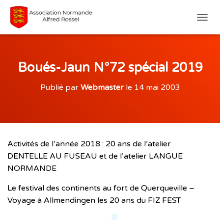
D
É
P
L
I
Boués-Jaun N°72 spécial 2019
E
R
Publié par
Webmaster
le
14 mai 2003
L
A
N
A
V
I
Activités de l’année 2018 : 20 ans de l’atelier
G
DENTELLE AU FUSEAU et de l’atelier LANGUE
A
T
NORMANDE
I
O
Le festival des continents au fort de Querqueville –
N
Voyage à Allmendingen les 20 ans du FIZ FEST